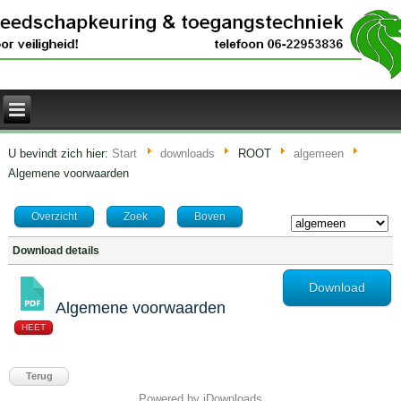
U bevindt zich hier:
Start
downloads
ROOT
algemeen
Algemene voorwaarden
Overzicht
Zoek
Boven
Download details
Download
Algemene voorwaarden
HEET
Terug
Powered by jDownloads