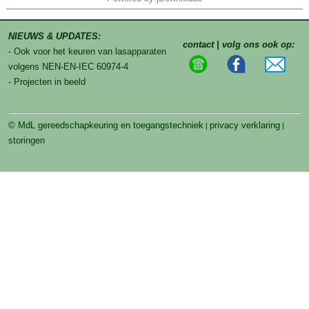
NIEUWS & UPDATES:
contact | volg ons ook op:
- Ook voor het keuren van lasapparaten
volgens NEN-EN-IEC 60974-4
- Projecten in beeld
© MdL gereedschapkeuring en toegangstechniek
privacy verklaring
|
|
storingen